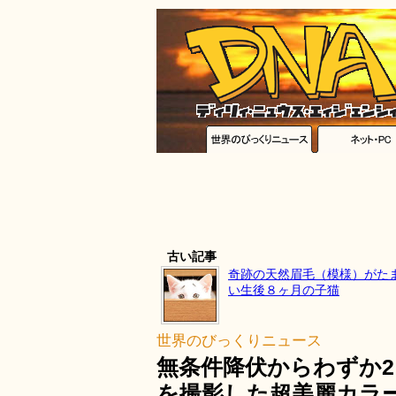
古い記事
奇跡の天然眉毛（模様）がた
い生後８ヶ月の子猫
世界のびっくりニュース
無条件降伏からわずか2
を撮影した超美麗カラ