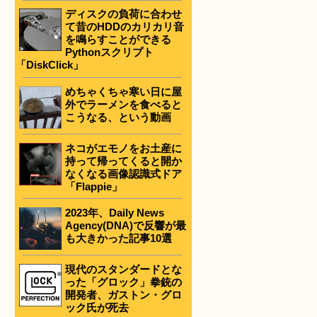
ディスクの負荷に合わせ
て昔のHDDのカリカリ音
を鳴らすことができる
Pythonスクリプト
「DiskClick」
めちゃくちゃ寒い日に屋
外でラーメンを食べると
こうなる、という動画
ネコがエモノをお土産に
持って帰ってくると開か
なくなる画像認識式ドア
「Flappie」
2023年、Daily News
Agency(DNA)で反響が最
も大きかった記事10選
現代のスタンダードとな
った「グロック」拳銃の
開発者、ガストン・グロ
ック氏が死去