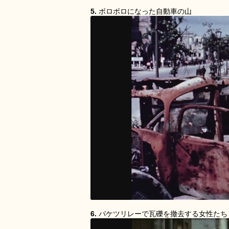
5.
ボロボロになった自動車の山
6.
バケツリレーで瓦礫を撤去する女性たち