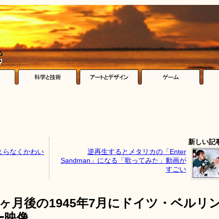
新しい記
まらなくかわい
逆再生するとメタリカの「Enter
Sandman」になる「歌ってみた」動画が
すごい
ヶ月後の1945年7月にドイツ・ベルリ
ー映像