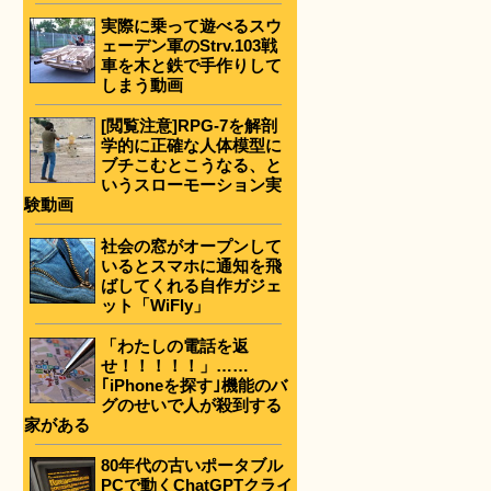
実際に乗って遊べるスウ
ェーデン軍のStrv.103戦
車を木と鉄で手作りして
しまう動画
[閲覧注意]RPG-7を解剖
学的に正確な人体模型に
ブチこむとこうなる、と
いうスローモーション実
験動画
社会の窓がオープンして
いるとスマホに通知を飛
ばしてくれる自作ガジェ
ット「WiFly」
「わたしの電話を返
せ！！！！！」……
｢iPhoneを探す｣機能のバ
グのせいで人が殺到する
家がある
80年代の古いポータブル
PCで動くChatGPTクライ