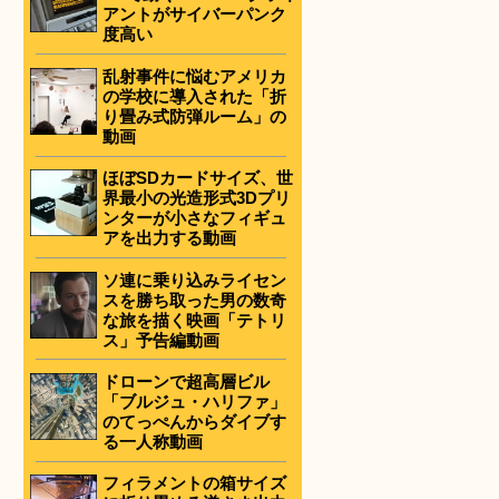
アントがサイバーパンク
度高い
と
乱射事件に悩むアメリカ
の学校に導入された「折
り畳み式防弾ルーム」の
動画
ほぼSDカードサイズ、世
界最小の光造形式3Dプリ
ンターが小さなフィギュ
アを出力する動画
ソ連に乗り込みライセン
スを勝ち取った男の数奇
な旅を描く映画「テトリ
ス」予告編動画
ドローンで超高層ビル
「ブルジュ・ハリファ」
のてっぺんからダイブす
る一人称動画
フィラメントの箱サイズ