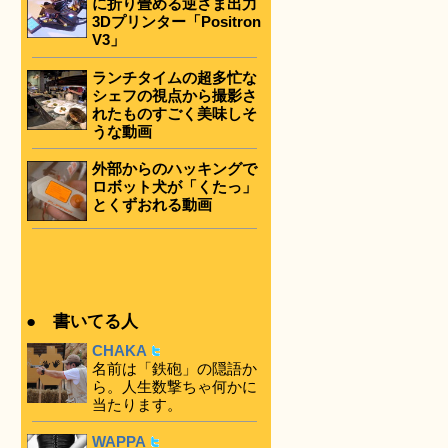
に折り畳める逆さま出力
3Dプリンター「Positron
V3」
ランチタイムの超多忙な
シェフの視点から撮影さ
れたものすごく美味しそ
うな動画
外部からのハッキングで
ロボット犬が「くたっ」
とくずおれる動画
● 書いてる人
CHAKA
名前は「鉄砲」の隠語か
ら。人生数撃ちゃ何かに
当たります。
WAPPA