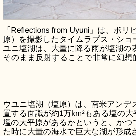
「Reflections from Uyuni」
原）を撮影したタイムラプス・ショ
ユニ塩湖は、大量に降る雨が塩湖の
そのまま反射することで非常に幻想
ウユニ塩湖（塩原）は、南米アンデス
置する面識が約1万km²もある塩の
塩の大平原があるかというと、かつ
た時に大量の海水で巨大な湖が形成