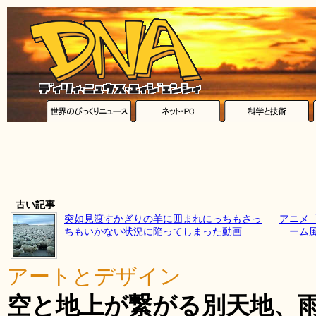
古い記事
突如見渡すかぎりの羊に囲まれにっちもさっ
アニメ
ちもいかない状況に陥ってしまった動画
ーム風に
アートとデザイン
空と地上が繋がる別天地、