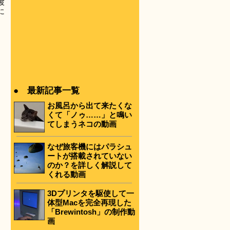
波
に
● 最新記事一覧
お風呂から出て来たくな
くて「ノゥ……」と鳴い
てしまうネコの動画
なぜ旅客機にはパラシュ
ートが搭載されていない
のか？を詳しく解説して
くれる動画
3Dプリンタを駆使して一
体型Macを完全再現した
「Brewintosh」の制作動
画