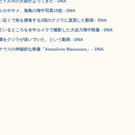
イルカの大群がよってきた - DNA
やサメ、海鳥の海中写真15枚 - DNA
近くで魚を捕食する2頭のクジラに直面した動画 - DNA
いるところを水中カメラで撮影した大迫力海中映像 - DNA
をクジラが泳いでいた、という動画 - DNA
神秘的な映像「Amazônia Manauara」 - DNA