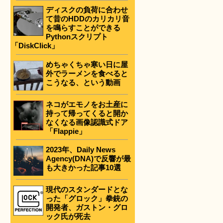
ディスクの負荷に合わせ
て昔のHDDのカリカリ音
を鳴らすことができる
Pythonスクリプト
「DiskClick」
めちゃくちゃ寒い日に屋
外でラーメンを食べると
こうなる、という動画
ネコがエモノをお土産に
持って帰ってくると開か
なくなる画像認識式ドア
「Flappie」
2023年、Daily News
Agency(DNA)で反響が最
も大きかった記事10選
現代のスタンダードとな
った「グロック」拳銃の
開発者、ガストン・グロ
ック氏が死去