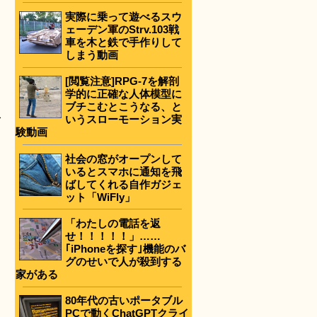
実際に乗って遊べるスウ
ェーデン軍のStrv.103戦
車を木と鉄で手作りして
しまう動画
[閲覧注意]RPG-7を解剖
学的に正確な人体模型に
ブチこむとこうなる、と
ス
いうスローモーション実
験動画
社会の窓がオープンして
いるとスマホに通知を飛
ばしてくれる自作ガジェ
ット「WiFly」
「わたしの電話を返
せ！！！！！」……
｢iPhoneを探す｣機能のバ
グのせいで人が殺到する
家がある
80年代の古いポータブル
PCで動くChatGPTクライ