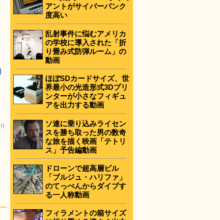
アントがサイバーパンク
度高い
乱射事件に悩むアメリカ
の学校に導入された「折
り畳み式防弾ルーム」の
動画
用
ほぼSDカードサイズ、世
界最小の光造形式3Dプリ
ンターが小さなフィギュ
アを出力する動画
ソ連に乗り込みライセン
香り
スを勝ち取った男の数奇
な旅を描く映画「テトリ
ス」予告編動画
ドローンで超高層ビル
「ブルジュ・ハリファ」
のてっぺんからダイブす
る一人称動画
フィラメントの箱サイズ