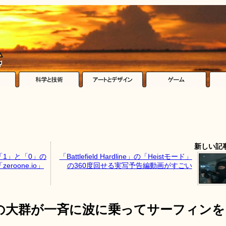
新しい記
1」と「0」の
「Battlefield Hardline」の「Heistモード」
oone.io」
の360度回せる実写予告編動画がすごい
の大群が一斉に波に乗ってサーフィンを