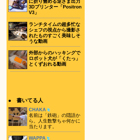
に折り畳める逆さま出力
3Dプリンター「Positron
V3」
ランチタイムの超多忙な
シェフの視点から撮影さ
れたものすごく美味しそ
うな動画
外部からのハッキングで
ロボット犬が「くたっ」
とくずおれる動画
● 書いてる人
CHAKA
名前は「鉄砲」の隠語か
ら。人生数撃ちゃ何かに
当たります。
WAPPA