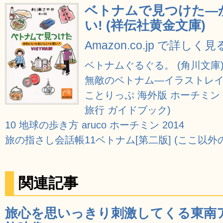
ベトナムで見つけた―
い! (祥伝社黄金文庫)
Amazon.co.jp で詳しく見
ベトナムぐるぐる。 (角川文庫
無敵のベトナム―イラストレ
ことりっぷ 海外版 ホーチミン 
旅行 ガイドブック)
10 地球の歩き方 aruco ホーチミン 2014
旅の指さし会話帳11ベトナム[第二版] (ここ以外
関連記事
旅心を思いっきり刺激してくる東南ア