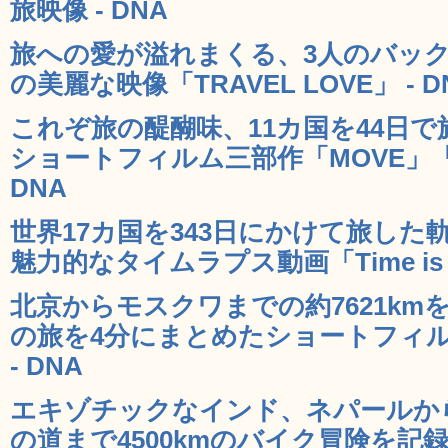
旅映像 - DNA
旅への愛が溢れまくる、3人のバッ
の美麗な映像「TRAVEL LOVE」 - D
これぞ旅の醍醐味、11カ国を44日
ショートフィルム三部作「MOVE」「E
DNA
世界17カ国を343日にかけて旅し
魅力的なタイムラプス動画「Time is No
北京からモスクワまでの約7621k
の旅を4分にまとめたショートフィルム「T
- DNA
エキゾチックなインド、ネパールか
の道まで4500kmのバイク冒険を記録し