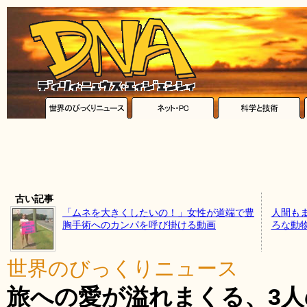
古い記事
「ムネを大きくしたいの！」女性が道端で豊
人間も
胸手術へのカンパを呼び掛ける動画
ろな動
世界のびっくりニュース
旅への愛が溢れまくる、3