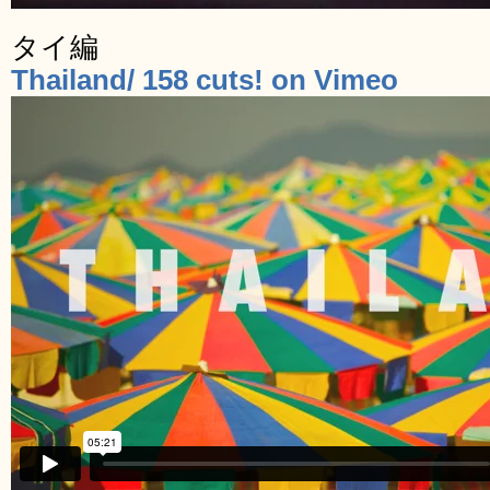
タイ編
Thailand/ 158 cuts! on Vimeo