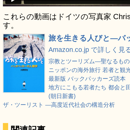
これらの動画はドイツの写真家 Christi
す。
旅を生きる人びと―バ
Amazon.co.jp で詳しく見
宗教とツーリズム―聖なるもの
ニッポンの海外旅行 若者と観光
最新版 バックパッカーズ読本
地方にこもる若者たち 都会と
(朝日新書)
ザ・ツーリスト ―高度近代社会の構造分析
関連記事