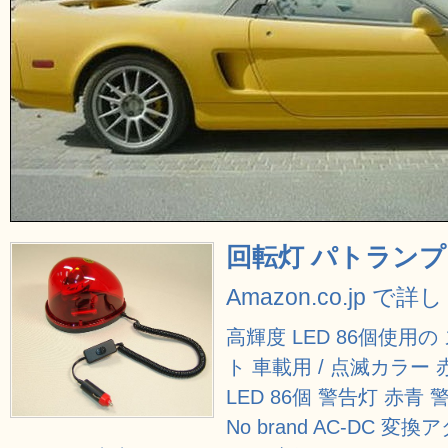
回転灯 パトランプ 赤
Amazon.co.jp で
高輝度 LED 86個使用
ト 車載用 / 点滅カラー
LED 86個 警告灯 赤青
No brand AC-DC 