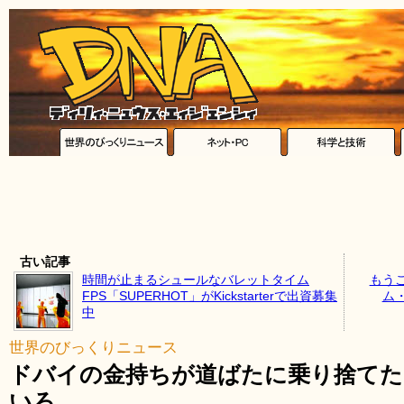
古い記事
時間が止まるシュールなバレットタイム
もう
FPS「SUPERHOT」がKickstarterで出資募集
ム
中
世界のびっくりニュース
ドバイの金持ちが道ばたに乗り捨てた
いろ