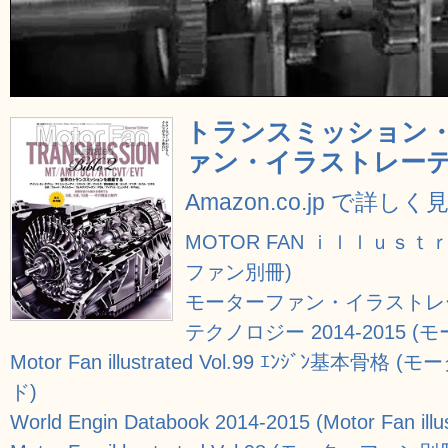
トランスミッション・バ
ァン・イラストレーテ
Amazon.co.jp で詳しく
MOTOR FAN ｉｌｌｕｓｔ
ファン別冊)
モーターファン・イラストレーテ
テクノロジー 2014-2015 
Motor Fan illustrated Vol.99 ｴﾝｼﾞﾝ
ド)
World Engin Databook 2014-2015 (Motor Fan i