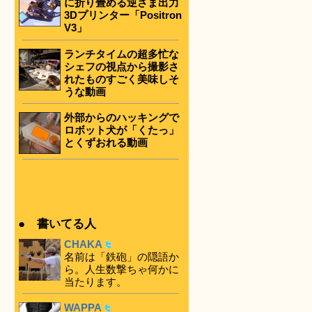
に折り畳める逆さま出力
3Dプリンター「Positron
V3」
ランチタイムの超多忙な
シェフの視点から撮影さ
れたものすごく美味しそ
うな動画
外部からのハッキングで
ロボット犬が「くたっ」
とくずおれる動画
● 書いてる人
CHAKA
名前は「鉄砲」の隠語か
ら。人生数撃ちゃ何かに
当たります。
WAPPA