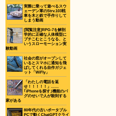
実際に乗って遊べるスウ
ェーデン軍のStrv.103戦
車を木と鉄で手作りして
しまう動画
[閲覧注意]RPG-7を解剖
学的に正確な人体模型に
ブチこむとこうなる、と
いうスローモーション実
験動画
社会の窓がオープンして
いるとスマホに通知を飛
ばしてくれる自作ガジェ
ット「WiFly」
「わたしの電話を返
せ！！！！！」……
｢iPhoneを探す｣機能のバ
グのせいで人が殺到する
家がある
80年代の古いポータブル
PCで動くChatGPTクライ