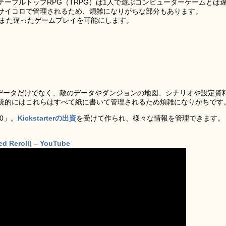
ーブルトップRPG（TRPG）は1人で遊ぶコンピューターゲームとは
サイコロで管理されるため、煩雑になりがちな部分もあります。
し、また違ったゲームプレイを可能にします。
のデータだけでなく、敵のデータやダンジョンの地図、シナリオや設定資
統的にはこれらはすべて紙に書いて管理されるため煩雑になりがちです
0」。
Kickstarterの出資
を受けて作られ、様々な情報を管理できます。
d Reroll) – YouTube