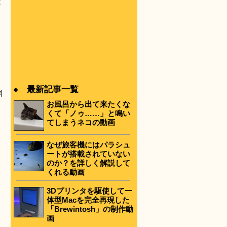
違
● 最新記事一覧
料
。
お風呂から出て来たくな
くて「ノゥ……」と鳴い
てしまうネコの動画
なぜ旅客機にはパラシュ
ートが搭載されていない
のか？を詳しく解説して
くれる動画
3Dプリンタを駆使して一
体型Macを完全再現した
「Brewintosh」の制作動
画