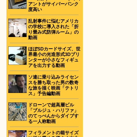
アントがサイバーパンク
度高い
乱射事件に悩むアメリカ
の学校に導入された「折
り畳み式防弾ルーム」の
動画
ほぼSDカードサイズ、世
界最小の光造形式3Dプリ
ンターが小さなフィギュ
アを出力する動画
ソ連に乗り込みライセン
スを勝ち取った男の数奇
な旅を描く映画「テトリ
ス」予告編動画
ドローンで超高層ビル
「ブルジュ・ハリファ」
のてっぺんからダイブす
る一人称動画
フィラメントの箱サイズ