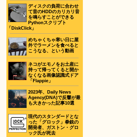
ディスクの負荷に合わせ
て昔のHDDのカリカリ音
を鳴らすことができる
Pythonスクリプト
「DiskClick」
めちゃくちゃ寒い日に屋
外でラーメンを食べると
こうなる、という動画
ネコがエモノをお土産に
持って帰ってくると開か
なくなる画像認識式ドア
「Flappie」
2023年、Daily News
Agency(DNA)で反響が最
も大きかった記事10選
現代のスタンダードとな
った「グロック」拳銃の
開発者、ガストン・グロ
ック氏が死去