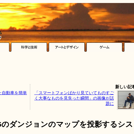
新しい記
た自動車を簡単
「スマートフォンばかり見ていてものすご
く大事なものを見失った瞬間」の画像が話
題に
PGのダンジョンのマップを投影するシス