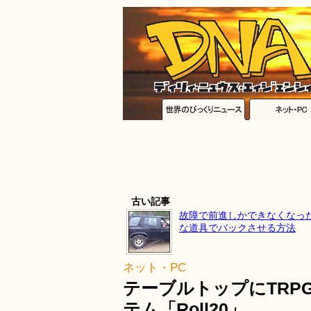
古い記事
故障で前進しかできなくなっ
な道具でバックさせる方法
ネット・PC
テーブルトップにTR
テム「Roll20」