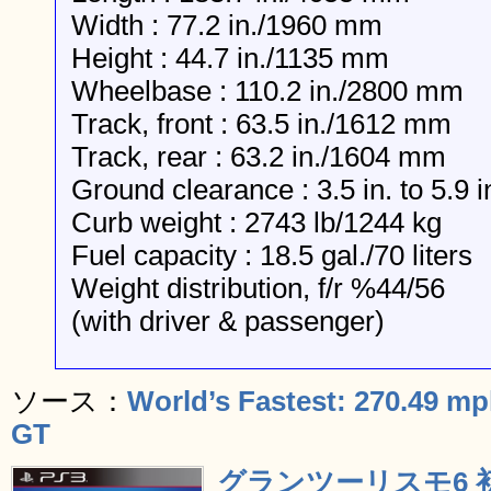
Width : 77.2 in./1960 mm
Height : 44.7 in./1135 mm
Wheelbase : 110.2 in./2800 mm
Track, front : 63.5 in./1612 mm
Track, rear : 63.2 in./1604 mm
Ground clearance : 3.5 in. to 5.9
Curb weight : 2743 lb/1244 kg
Fuel capacity : 18.5 gal./70 liters
Weight distribution, f/r %44/56
(with driver & passenger)
ソース：
World’s Fastest: 270.49 m
GT
グランツーリスモ6 初