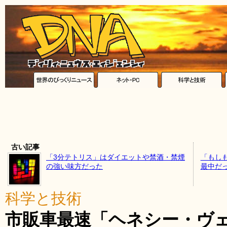
古い記事
「3分テトリス」はダイエットや禁酒・禁煙
「もし
の強い味方だった
最中だ
科学と技術
市販車最速「ヘネシー・ヴェ