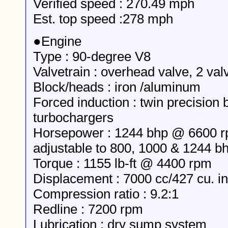
Verified speed : 270.49 mph
Est. top speed :278 mph
●Engine
Type : 90-degree V8
Valvetrain : overhead valve, 2 val
Block/heads : iron /aluminum
Forced induction : twin precision 
turbochargers
Horsepower : 1244 bhp @ 6600 rp
adjustable to 800, 1000 & 1244 b
Torque : 1155 lb-ft @ 4400 rpm
Displacement : 7000 cc/427 cu. in
Compression ratio : 9.2:1
Redline : 7200 rpm
Lubrication : dry sump system