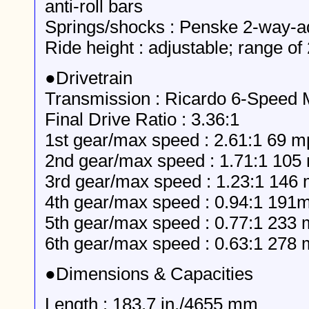
anti-roll bars
Springs/shocks : Penske 2-way-ad
Ride height : adjustable; range of 
●Drivetrain
Transmission : Ricardo 6-Speed 
Final Drive Ratio : 3.36:1
1st gear/max speed : 2.61:1 69 
2nd gear/max speed : 1.71:1 105
3rd gear/max speed : 1.23:1 146
4th gear/max speed : 0.94:1 191
5th gear/max speed : 0.77:1 233
6th gear/max speed : 0.63:1 278
●Dimensions & Capacities
Length : 183.7 in./4655 mm