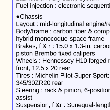
Fuel injection : electronic sequenti
●Chassis
Layout : mid-longitudinal engine/r
Body/frame : carbon fiber & com
hybrid monocoque-space frame
Brakes, f & r : 15.0 x 1.3-in. carb
piston Brembo fixed calipers
Wheels : Hennessey H10 forged m
front, 12.5 x 20 rear
Tires : Michelin Pilot Super Sport
345/30ZR20 rear
Steering : rack & pinion, 6-positio
assist
Suspension, f &r : Sunequal-lengt