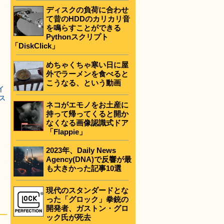
ディスクの負荷に合わせ
て昔のHDDのカリカリ音
を鳴らすことができる
Pythonスクリプト
「DiskClick」
めちゃくちゃ寒い日に屋
外でラーメンを食べると
こうなる、という動画
イ
ス
ネコがエモノをお土産に
持って帰ってくると開か
なくなる画像認識式ドア
「Flappie」
2023年、Daily News
Agency(DNA)で反響が最
も大きかった記事10選
現代のスタンダードとな
った「グロック」拳銃の
開発者、ガストン・グロ
ック氏が死去