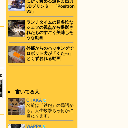
に折り畳める逆さま出力
3Dプリンター「Positron
V3」
ランチタイムの超多忙な
シェフの視点から撮影さ
れたものすごく美味しそ
うな動画
外部からのハッキングで
ロボット犬が「くたっ」
とくずおれる動画
事
● 書いてる人
CHAKA
名前は「鉄砲」の隠語か
ら。人生数撃ちゃ何かに
当たります。
WAPPA