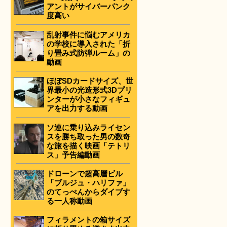
アントがサイバーパンク
度高い
乱射事件に悩むアメリカ
の学校に導入された「折
り畳み式防弾ルーム」の
動画
ほぼSDカードサイズ、世
界最小の光造形式3Dプリ
ンターが小さなフィギュ
アを出力する動画
ソ連に乗り込みライセン
スを勝ち取った男の数奇
な旅を描く映画「テトリ
ス」予告編動画
ドローンで超高層ビル
「ブルジュ・ハリファ」
のてっぺんからダイブす
る一人称動画
フィラメントの箱サイズ