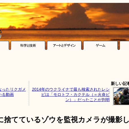
新しい記
なったリクガメ
2014年のウクライナで最も検索されたレシ
いる動画
ピは「モロトフ・カクテル（＝火炎ビ
ン）」だったことが判明
に捨てているゾウを監視カメラが撮影