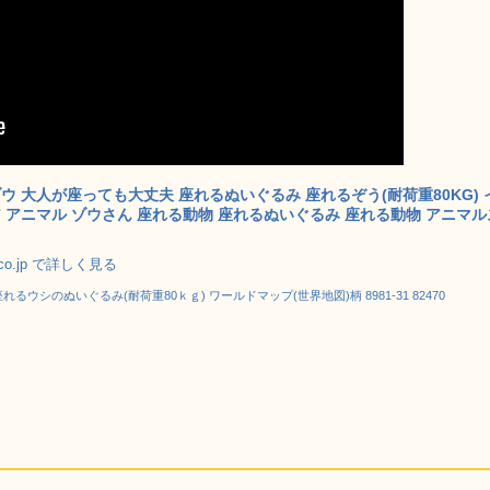
ウ 大人が座っても大丈夫 座れるぬいぐるみ 座れるぞう(耐荷重80KG) 
 アニマル ゾウさん 座れる動物 座れるぬいぐるみ 座れる動物 アニマル
.co.jp で詳しく見る
れるウシのぬいぐるみ(耐荷重80ｋｇ) ワールドマップ(世界地図)柄 8981-31 82470