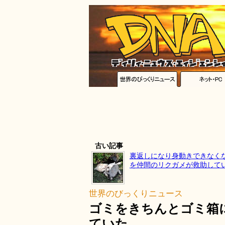
古い記事
裏返しになり身動きできなく
を仲間のリクガメが救助して
世界のびっくりニュース
ゴミをきちんとゴミ箱
ていた