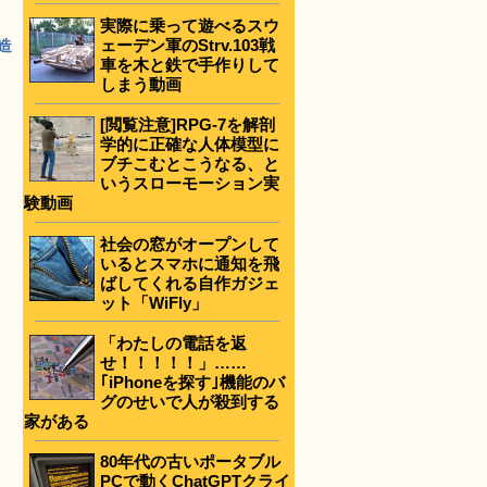
実際に乗って遊べるスウ
ェーデン軍のStrv.103戦
造
車を木と鉄で手作りして
しまう動画
[閲覧注意]RPG-7を解剖
学的に正確な人体模型に
ブチこむとこうなる、と
いうスローモーション実
験動画
社会の窓がオープンして
いるとスマホに通知を飛
ばしてくれる自作ガジェ
ット「WiFly」
「わたしの電話を返
せ！！！！！」……
｢iPhoneを探す｣機能のバ
グのせいで人が殺到する
家がある
80年代の古いポータブル
PCで動くChatGPTクライ