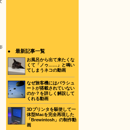
て
影
● 最新記事一覧
お風呂から出て来たくな
くて「ノゥ……」と鳴い
てしまうネコの動画
なぜ旅客機にはパラシュ
ートが搭載されていない
のか？を詳しく解説して
くれる動画
3Dプリンタを駆使して一
体型Macを完全再現した
「Brewintosh」の制作動
画