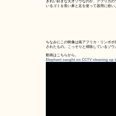
きれい好きな天才ゾウなのか、アフリカの
いるゴミを長い鼻と足を使って器用に拾い
ちなみにこの映像は南アフリカ・リンポポ
されたもの。こっそりと掃除しているゾウ
動画はこちらから。
Elephant caught on CCTV cleaning up 