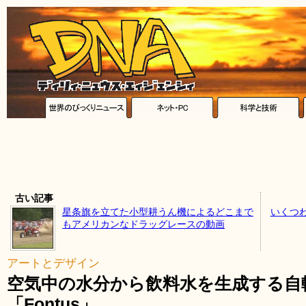
古い記事
星条旗を立てた小型耕うん機によるどこまで
いくつ
もアメリカンなドラッグレースの動画
アートとデザイン
空気中の水分から飲料水を生成する自
「Fontus」