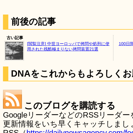
前後の記事
古い記事
[閲覧注意] 中世ヨーロッパで拷問や処刑に使
100
用された残酷極まりない拷問装置21選
DNAをこれからもよろしく
このブログを購読する
GoogleリーダーなどのRSSリー
更新情報をいち早くキャッチしまし
RSS（
https://dailynewsagency.com/fe