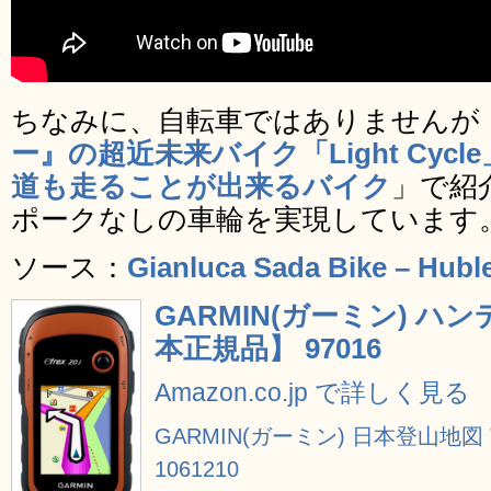
ちなみに、自転車ではありませんが
ー』の超近未来バイク「Light Cyc
道も走ることが出来るバイク
」で紹
ポークなしの車輪を実現しています
ソース：
Gianluca Sada Bike – Hubl
GARMIN(ガーミン) ハンディ
本正規品】 97016
Amazon.co.jp で詳しく見る
GARMIN(ガーミン) 日本登山地図 TO
1061210