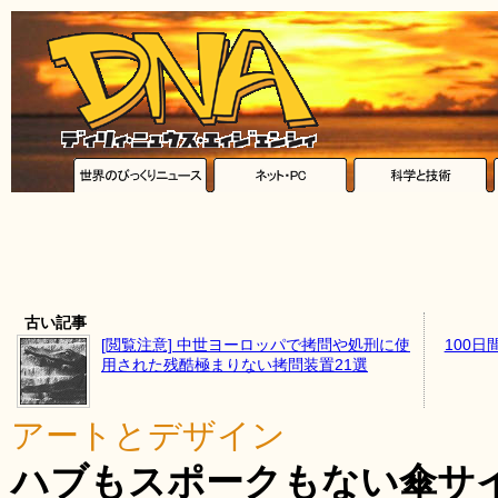
古い記事
[閲覧注意] 中世ヨーロッパで拷問や処刑に使
100
用された残酷極まりない拷問装置21選
アートとデザイン
ハブもスポークもない傘サ