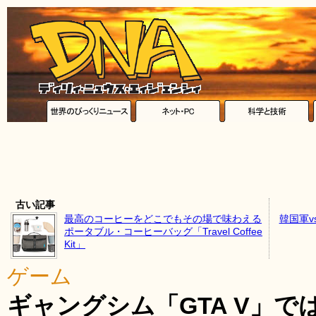
古い記事
最高のコーヒーをどこでもその場で味わえる
韓国軍
ポータブル・コーヒーバッグ「Travel Coffee
Kit」
ゲーム
ギャングシム「GTA V」