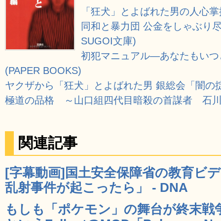
「狂犬」とよばれた男の人心掌
同和と暴力団 公金をしゃぶり尽
SUGOI文庫)
初犯マニュアル―あなたもいつ
(PAPER BOOKS)
ヤクザから「狂犬」とよばれた男 銀総会「闇の
極道の品格 ～山口組四代目暗殺の首謀者 石
関連記事
[字幕動画]国土安全保障省の教育ビ
乱射事件が起こったら」 - DNA
もしも「ポケモン」の舞台が終末戦