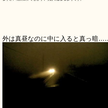
外は真昼なのに中に入ると真っ暗…