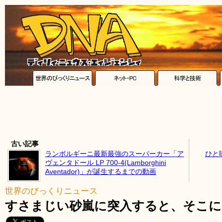
古い記事
ランボルギーニ最新最強のスーパーカー「ア
ひと
ヴェンタドール LP 700-4(Lamborghini
Aventador)」が誕生するまでの動画
世界のびっくりニュース
すさまじい砂嵐に突入すると、そこに