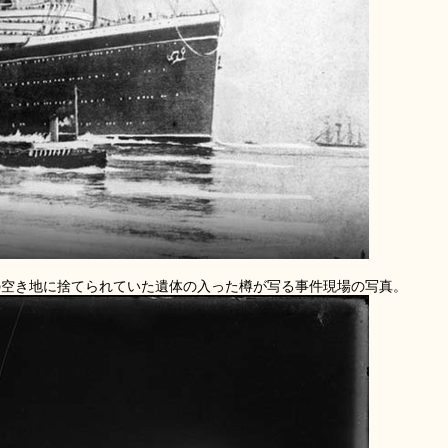
ンの空き地に捨てられていた遺体の入った樽が写る事件現場の写真。