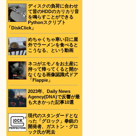
ディスクの負荷に合わせ
て昔のHDDのカリカリ音
を鳴らすことができる
Pythonスクリプト
「DiskClick」
めちゃくちゃ寒い日に屋
外でラーメンを食べると
こうなる、という動画
ネコがエモノをお土産に
持って帰ってくると開か
なくなる画像認識式ドア
「Flappie」
2023年、Daily News
Agency(DNA)で反響が最
も大きかった記事10選
現代のスタンダードとな
った「グロック」拳銃の
開発者、ガストン・グロ
ック氏が死去