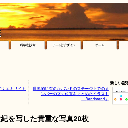
新しい記
ごくエキサイト
世界的に有名なバンドのステージ上でのメ
ンバーの立ち位置をまとめたイラスト
「Bandstand」
世紀を写した貴重な写真20枚