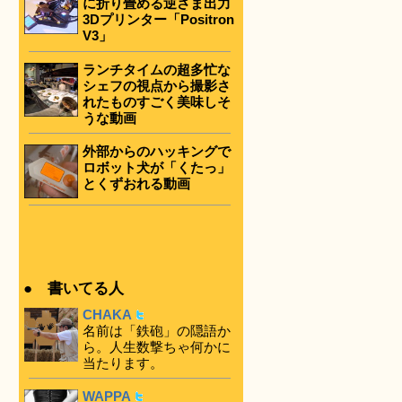
に折り畳める逆さま出力
3Dプリンター「Positron
V3」
ランチタイムの超多忙な
シェフの視点から撮影さ
れたものすごく美味しそ
うな動画
外部からのハッキングで
ロボット犬が「くたっ」
とくずおれる動画
● 書いてる人
CHAKA
名前は「鉄砲」の隠語か
ら。人生数撃ちゃ何かに
当たります。
WAPPA