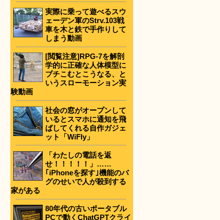
実際に乗って遊べるスウ
ェーデン軍のStrv.103戦
車を木と鉄で手作りして
しまう動画
[閲覧注意]RPG-7を解剖
学的に正確な人体模型に
ブチこむとこうなる、と
いうスローモーション実
験動画
社会の窓がオープンして
いるとスマホに通知を飛
ばしてくれる自作ガジェ
ット「WiFly」
「わたしの電話を返
せ！！！！！」……
｢iPhoneを探す｣機能のバ
グのせいで人が殺到する
家がある
80年代の古いポータブル
PCで動くChatGPTクライ