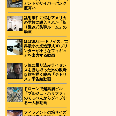
アントがサイバーパンク
度高い
乱射事件に悩むアメリカ
の学校に導入された「折
り畳み式防弾ルーム」の
動画
ほぼSDカードサイズ、世
界最小の光造形式3Dプリ
ンターが小さなフィギュ
アを出力する動画
ソ連に乗り込みライセン
スを勝ち取った男の数奇
な旅を描く映画「テトリ
ス」予告編動画
ドローンで超高層ビル
「ブルジュ・ハリファ」
のてっぺんからダイブす
る一人称動画
フィラメントの箱サイズ