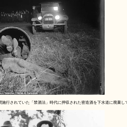
13年間施行されていた「禁酒法」時代に押収された密造酒を下水道に廃棄し