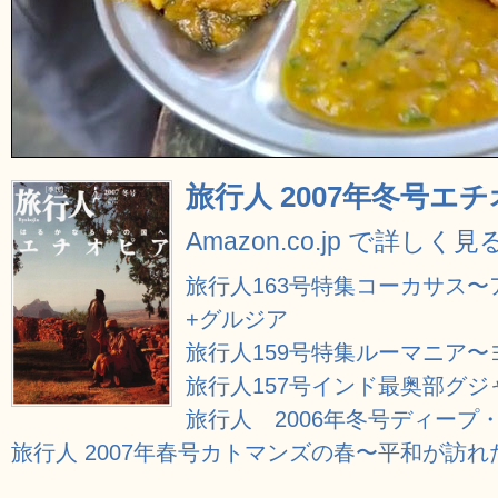
旅行人 2007年冬号エ
Amazon.co.jp で詳しく見
旅行人163号特集コーカサス
+グルジア
旅行人159号特集ルーマニア
旅行人157号インド最奥部グジ
旅行人 2006年冬号ディープ
旅行人 2007年春号カトマンズの春〜平和が訪