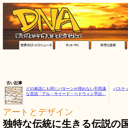
古い記事
どの単語にも同じパターンが現れない不思議
バスケ
な言語「アル・サイード・ベドウィン手話」
アートとデザイン
独特な伝統に生きる伝説の