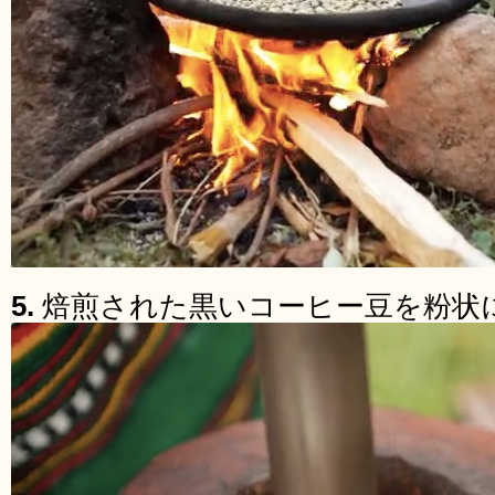
5.
焙煎された黒いコーヒー豆を粉状