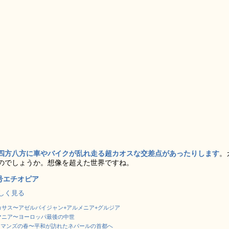
四方八方に車やバイクが乱れ走る超カオスな交差点があったりします
。
のでしょうか。想像を超えた世界ですね。
冬号エチオピア
で詳しく見る
カサス〜アゼルバイジャン+アルメニア+グルジア
ーマニア〜ヨーロッパ最後の中世
カトマンズの春〜平和が訪れたネパールの首都へ