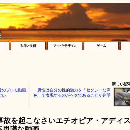
新しい記
空母のプロモ動画
男性は自分の性的魅力を「セクシーな声
ごい
色」で表現するのがヘタであることが判明
事故を起こなさいエチオピア・アディ
不思議な動画