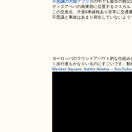
不思議の大陸アフリカ
の中でも最古の独立
ディスアベバの南東部に位置するマスカル・ス
この交差点、片道6車線程あり非常に交通
不思議と事故はあまり発生していないよう
ヨーロッパのラウンドアバウト的な仕組み
く歩行者もかなりいるのにすごいです。動
Meskel Square, Addis Abeba – YouTube