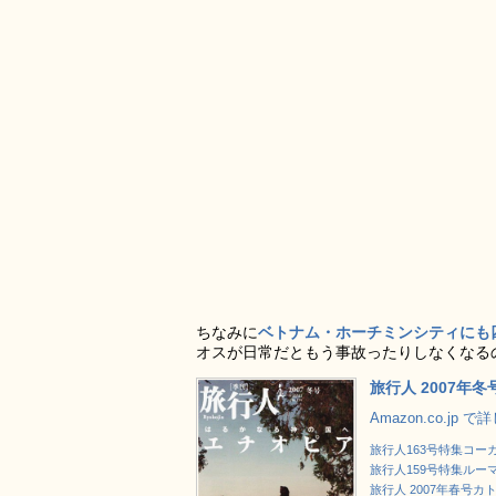
ちなみに
ベトナム・ホーチミンシティにも
オスが日常だともう事故ったりしなくなる
旅行人 2007年
Amazon.co.jp 
旅行人163号特集コー
旅行人159号特集ル
旅行人 2007年春号