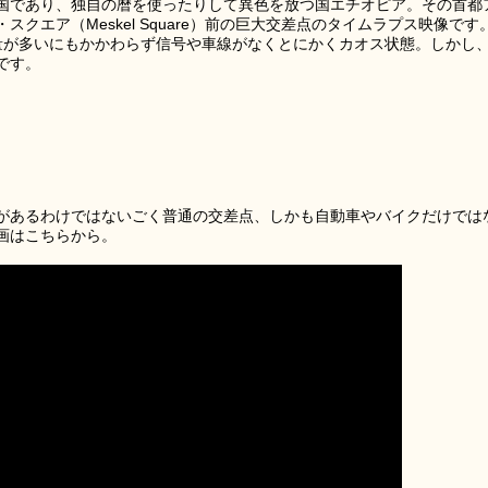
国であり、独自の暦を使ったりして異色を放つ国エチオピア。その首都
クエア（Meskel Square）前の巨大交差点のタイムラプス映像です
量が多いにもかかわらず信号や車線がなくとにかくカオス状態。しかし
です。
があるわけではないごく普通の交差点、しかも自動車やバイクだけでは
画はこちらから。