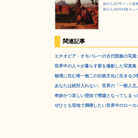
旅行人157号インド最
旅行人160号特集キュ
関連記事
エチオピア・オモバレーの古代部族の写真シリーズ
世界中の人々が暮らす家を撮影した写真集「Wher
秘境に住む唯一無二の伝統文化に生きる少数民族の姿
あなたは絶対入れない、世界の「一般人立入禁
奇妙かつ哀しい理由で廃墟となってしまった世
ぜひとも現地で満喫したい世界中のローカル・