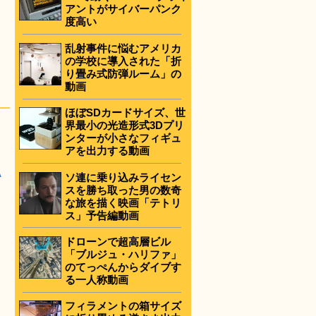
アントがサイバーパンク
度高い
乱射事件に悩むアメリカ
の学校に導入された「折
り畳み式防弾ルーム」の
動画
ほぼSDカードサイズ、世
界最小の光造形式3Dプリ
ンターが小さなフィギュ
アを出力する動画
A
ソ連に乗り込みライセン
スを勝ち取った男の数奇
な旅を描く映画「テトリ
ス」予告編動画
ドローンで超高層ビル
「ブルジュ・ハリファ」
のてっぺんからダイブす
る一人称動画
フィラメントの箱サイズ