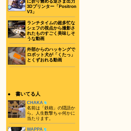
に折り畳める逆さま出力
3Dプリンター「Positron
V3」
ランチタイムの超多忙な
シェフの視点から撮影さ
れたものすごく美味しそ
うな動画
外部からのハッキングで
ロボット犬が「くたっ」
とくずおれる動画
● 書いてる人
CHAKA
名前は「鉄砲」の隠語か
ら。人生数撃ちゃ何かに
当たります。
WAPPA