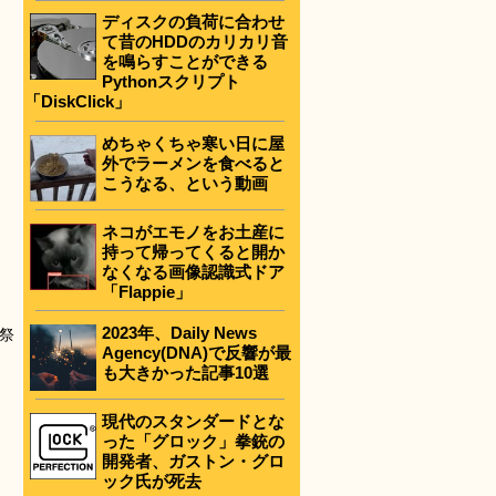
ディスクの負荷に合わせ
て昔のHDDのカリカリ音
を鳴らすことができる
Pythonスクリプト
「DiskClick」
めちゃくちゃ寒い日に屋
外でラーメンを食べると
こうなる、という動画
ネコがエモノをお土産に
持って帰ってくると開か
なくなる画像認識式ドア
「Flappie」
2023年、Daily News
祭
Agency(DNA)で反響が最
も大きかった記事10選
現代のスタンダードとな
った「グロック」拳銃の
開発者、ガストン・グロ
ック氏が死去