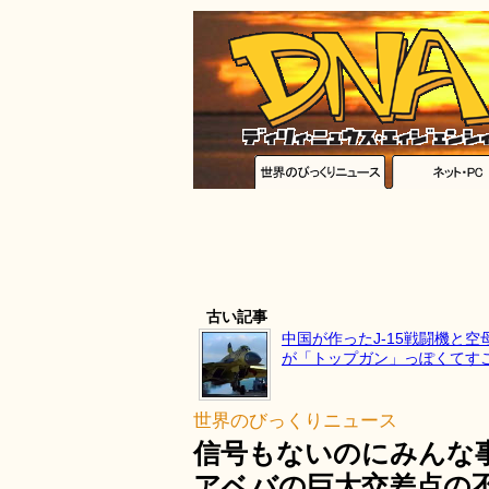
古い記事
中国が作ったJ-15戦闘機と
が「トップガン」っぽくてす
世界のびっくりニュース
信号もないのにみんな
アベバの巨大交差点の