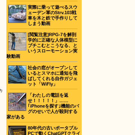
実際に乗って遊べるスウ
ェーデン軍のStrv.103戦
車を木と鉄で手作りして
しまう動画
[閲覧注意]RPG-7を解剖
学的に正確な人体模型に
ブチこむとこうなる、と
いうスローモーション実
験動画
社会の窓がオープンして
いるとスマホに通知を飛
ばしてくれる自作ガジェ
ット「WiFly」
カ
「わたしの電話を返
せ！！！！！」……
｢iPhoneを探す｣機能のバ
グのせいで人が殺到する
家がある
80年代の古いポータブル
PCで動くChatGPTクライ