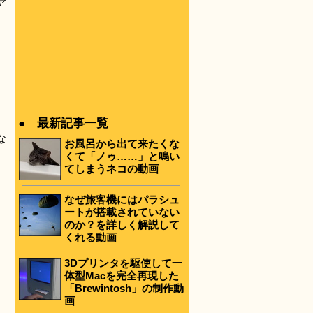
ア
。
、
● 最新記事一覧
な
お風呂から出て来たくな
くて「ノゥ……」と鳴い
てしまうネコの動画
なぜ旅客機にはパラシュ
ートが搭載されていない
のか？を詳しく解説して
くれる動画
3Dプリンタを駆使して一
体型Macを完全再現した
「Brewintosh」の制作動
画