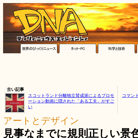
古い記事
スコットランド分離独立賛成派によるプロモ
コマン
ーション動画に隠された「ある工夫」がすご
い
アートとデザイン
見事なまでに規則正しい景