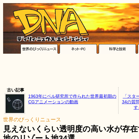
古い記事
1963年にベル研究所で作られた世界最初期の
「スタ
CGアニメーションの動画
34の質
す
世界のびっくりニュース
見えないくらい透明度の高い水が存在
地のリゾート地34選