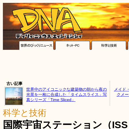
古い記事
世界中のアイコニックな建築物の朝から夜の
メイド
光景を一枚に合成した「タイムスライス」写
クメー
真シリーズ「Time Sliced」
科学と技術
国際宇宙ステーション（IS