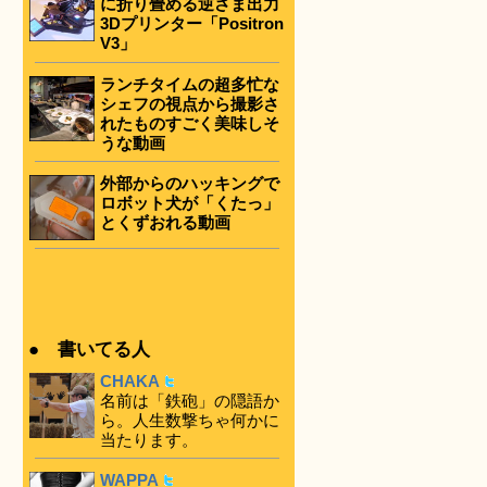
に折り畳める逆さま出力
3Dプリンター「Positron
V3」
ランチタイムの超多忙な
シェフの視点から撮影さ
れたものすごく美味しそ
うな動画
外部からのハッキングで
ロボット犬が「くたっ」
とくずおれる動画
● 書いてる人
CHAKA
名前は「鉄砲」の隠語か
ら。人生数撃ちゃ何かに
当たります。
WAPPA