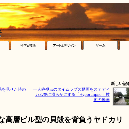
新しい記
品を見せた時の
一人称視点のタイムラプス動画をステディ
カム並に滑らかにする「HyperLapse」技
術の動画
明な高層ビル型の貝殻を背負うヤドカリ