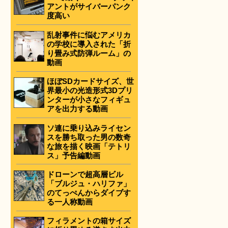
アントがサイバーパンク
度高い
乱射事件に悩むアメリカ
の学校に導入された「折
り畳み式防弾ルーム」の
動画
ほぼSDカードサイズ、世
界最小の光造形式3Dプリ
ンターが小さなフィギュ
アを出力する動画
ソ連に乗り込みライセン
スを勝ち取った男の数奇
な旅を描く映画「テトリ
ス」予告編動画
ドローンで超高層ビル
「ブルジュ・ハリファ」
のてっぺんからダイブす
る一人称動画
フィラメントの箱サイズ