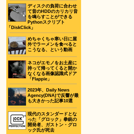
ディスクの負荷に合わせ
て昔のHDDのカリカリ音
を鳴らすことができる
Pythonスクリプト
「DiskClick」
めちゃくちゃ寒い日に屋
外でラーメンを食べると
こうなる、という動画
ネコがエモノをお土産に
持って帰ってくると開か
なくなる画像認識式ドア
「Flappie」
2023年、Daily News
Agency(DNA)で反響が最
も大きかった記事10選
現代のスタンダードとな
った「グロック」拳銃の
開発者、ガストン・グロ
ック氏が死去