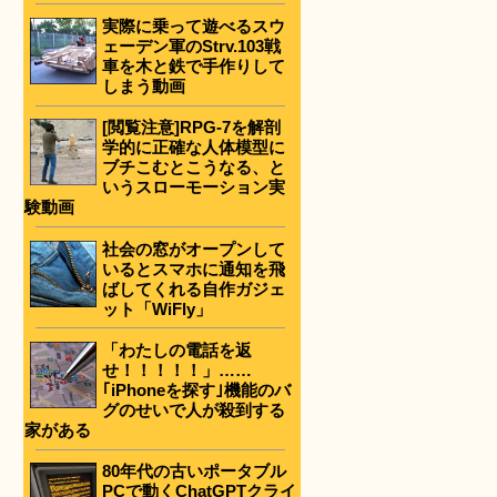
実際に乗って遊べるスウ
ェーデン軍のStrv.103戦
車を木と鉄で手作りして
しまう動画
[閲覧注意]RPG-7を解剖
学的に正確な人体模型に
ブチこむとこうなる、と
いうスローモーション実
験動画
社会の窓がオープンして
いるとスマホに通知を飛
ばしてくれる自作ガジェ
ット「WiFly」
「わたしの電話を返
せ！！！！！」……
｢iPhoneを探す｣機能のバ
グのせいで人が殺到する
家がある
80年代の古いポータブル
PCで動くChatGPTクライ