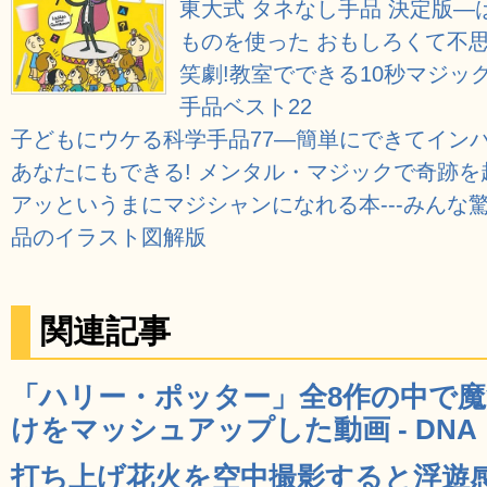
東大式 タネなし手品 決定版
ものを使った おもしろくて不思
笑劇!教室でできる10秒マジ
手品ベスト22
子どもにウケる科学手品77―簡単にできてインパ
あなたにもできる! メンタル・マジックで奇跡を起こ
アッというまにマジシャンになれる本---みんな
品のイラスト図解版
関連記事
「ハリー・ポッター」全8作の中で
けをマッシュアップした動画 - DNA
打ち上げ花火を空中撮影すると浮遊感