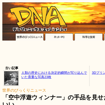
古い記事
人類の歴史における決定的瞬間が写り込んで
3Dプリ
いた貴重な写真23枚
世界のびっくりニュース
「空中浮遊ウィンナー」の手品を見せ
いい