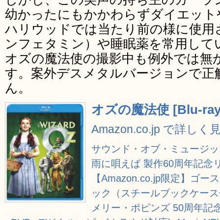
幼かったにもかかわらずダイエット
ハリウッドでは当たり前の様に使用
ンフェタミン）や睡眠薬を常用して
オズの魔法使の撮影中も例外では無
す。案外デスメタルバージョンで正
ん。
オズの魔法使 [Blu-ray
Amazon.co.jp で詳しく
サウンド・オブ・ミュージック<1枚
雨に唄えば 製作60周年記念リマス
【Amazon.co.jp限定】ゴ
ック（スチールブックケース付） [St
メリー・ポピンズ 50周年記念版