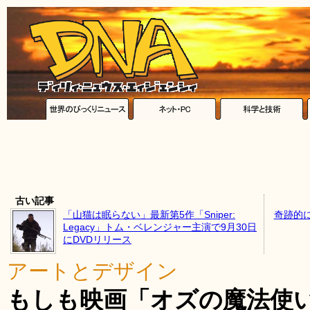
古い記事
「山猫は眠らない」最新第5作「Sniper:
奇跡的
Legacy」トム・ベレンジャー主演で9月30日
にDVDリリース
アートとデザイン
もしも映画「オズの魔法使