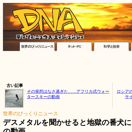
古い記事
その発想はなさ過ぎた……アフリカ式ウォー
ロシア
タースキーの動画
サ
世界のびっくりニュース
デスメタルを聞かせると地獄の番犬
の動画