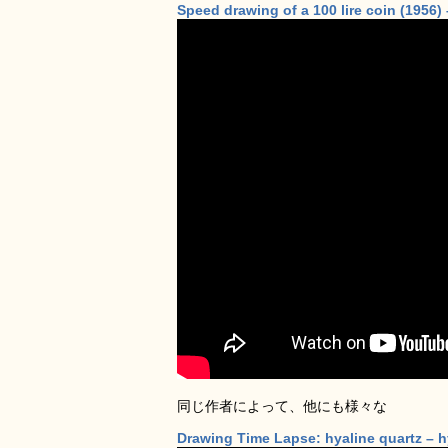
Speed drawing of a 100 lire coin (1956
同じ作者によって、他にも様々な
Drawing Time Lapse: hyaline quartz – h