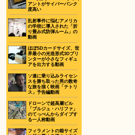
アントがサイバーパンク
度高い
乱射事件に悩むアメリカ
の学校に導入された「折
り畳み式防弾ルーム」の
動画
ほぼSDカードサイズ、世
界最小の光造形式3Dプリ
ンターが小さなフィギュ
アを出力する動画
ソ連に乗り込みライセン
スを勝ち取った男の数奇
な旅を描く映画「テトリ
ス」予告編動画
ドローンで超高層ビル
「ブルジュ・ハリファ」
のてっぺんからダイブす
る一人称動画
フィラメントの箱サイズ