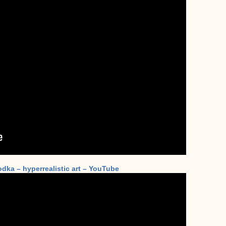
dka – hyperrealistic art – YouTube