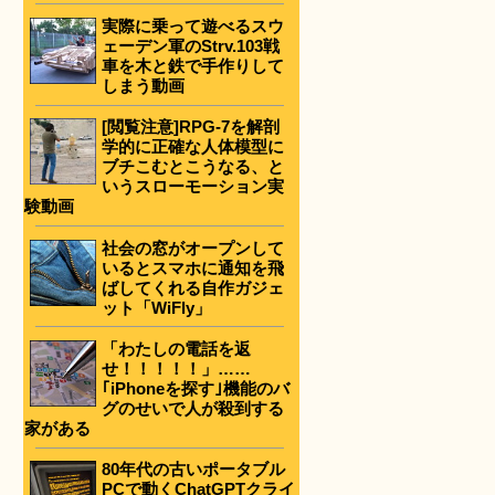
実際に乗って遊べるスウ
ェーデン軍のStrv.103戦
車を木と鉄で手作りして
しまう動画
[閲覧注意]RPG-7を解剖
学的に正確な人体模型に
ブチこむとこうなる、と
いうスローモーション実
験動画
社会の窓がオープンして
いるとスマホに通知を飛
ばしてくれる自作ガジェ
ット「WiFly」
「わたしの電話を返
せ！！！！！」……
｢iPhoneを探す｣機能のバ
グのせいで人が殺到する
家がある
80年代の古いポータブル
PCで動くChatGPTクライ