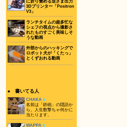
に折り畳める逆さま出力
3Dプリンター「Positron
V3」
ランチタイムの超多忙な
シェフの視点から撮影さ
れたものすごく美味しそ
うな動画
外部からのハッキングで
ロボット犬が「くたっ」
とくずおれる動画
● 書いてる人
CHAKA
名前は「鉄砲」の隠語か
ら。人生数撃ちゃ何かに
当たります。
WAPPA