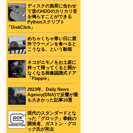
ディスクの負荷に合わせ
て昔のHDDのカリカリ音
を鳴らすことができる
Pythonスクリプト
「DiskClick」
めちゃくちゃ寒い日に屋
外でラーメンを食べると
こうなる、という動画
ネコがエモノをお土産に
持って帰ってくると開か
なくなる画像認識式ドア
「Flappie」
2023年、Daily News
Agency(DNA)で反響が最
も大きかった記事10選
現代のスタンダードとな
った「グロック」拳銃の
開発者、ガストン・グロ
ック氏が死去