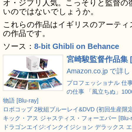
オ・ジブリ人気。こっそりと監督の
いのではないでしょうか。
これらの作品はイギリスのアーティスト Ric
の作品です。
ソース：
8-bit Ghibli on Behance
宮崎駿監督作品集 [Bl
Amazon.co.jp で
プロフェッショナル 仕事
の仕事 「風立ちぬ」10
物語 [Blu-ray]
ロボコップ 2枚組ブルーレイ&DVD (初回生産限定) [B
キック・アス ジャスティス・フォーエバー [Blu-ra
ドラゴンエイジ:インクイジション デラックス エデ