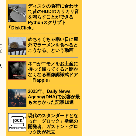
ディスクの負荷に合わせ
て昔のHDDのカリカリ音
を鳴らすことができる
Pythonスクリプト
「DiskClick」
めちゃくちゃ寒い日に屋
外でラーメンを食べると
こ
こうなる、という動画
て
ネコがエモノをお土産に
人
持って帰ってくると開か
なくなる画像認識式ドア
「Flappie」
2023年、Daily News
Agency(DNA)で反響が最
も大きかった記事10選
現代のスタンダードとな
った「グロック」拳銃の
開発者、ガストン・グロ
ック氏が死去