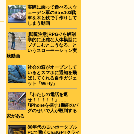
実際に乗って遊べるスウ
ェーデン軍のStrv.103戦
車を木と鉄で手作りして
しまう動画
[閲覧注意]RPG-7を解剖
学的に正確な人体模型に
ブチこむとこうなる、と
いうスローモーション実
験動画
社会の窓がオープンして
いるとスマホに通知を飛
ばしてくれる自作ガジェ
ット「WiFly」
「わたしの電話を返
せ！！！！！」……
｢iPhoneを探す｣機能のバ
グのせいで人が殺到する
家がある
80年代の古いポータブル
PCで動くChatGPTクライ