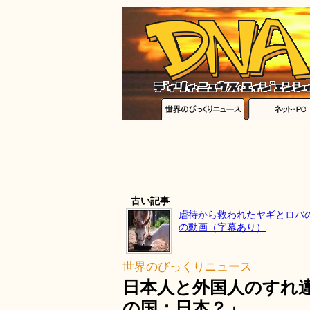
古い記事
虐待から救われたヤギとロバ
の動画（字幕あり）
世界のびっくりニュース
日本人と外国人のすれ違いが分
の国：日本？」