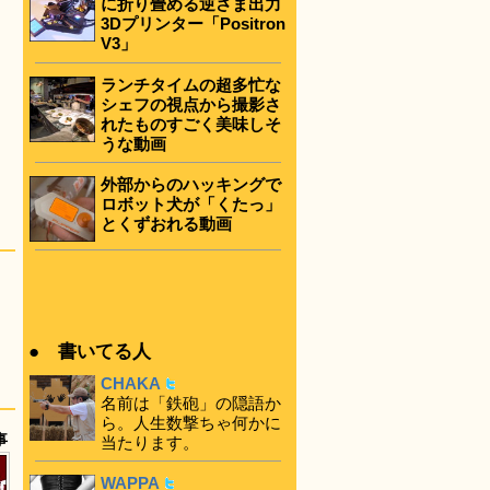
に折り畳める逆さま出力
3Dプリンター「Positron
V3」
ランチタイムの超多忙な
シェフの視点から撮影さ
れたものすごく美味しそ
うな動画
外部からのハッキングで
ロボット犬が「くたっ」
とくずおれる動画
● 書いてる人
CHAKA
名前は「鉄砲」の隠語か
ら。人生数撃ちゃ何かに
事
当たります。
WAPPA