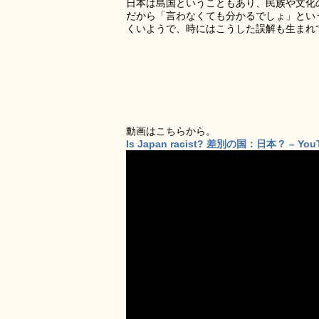
日本は島国ということもあり、民族や文化
だから「言わなくても分かるでしょ」とい
くいようで、時にはこうした誤解も生まれ
動画はこちらから。
Is Japan racist? 差別の国：日本？ – You