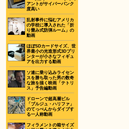
アントがサイバーパンク
度高い
乱射事件に悩むアメリカ
の学校に導入された「折
り畳み式防弾ルーム」の
動画
ほぼSDカードサイズ、世
界最小の光造形式3Dプリ
ンターが小さなフィギュ
アを出力する動画
ソ連に乗り込みライセン
スを勝ち取った男の数奇
な旅を描く映画「テトリ
ス」予告編動画
ドローンで超高層ビル
「ブルジュ・ハリファ」
のてっぺんからダイブす
る一人称動画
フィラメントの箱サイズ