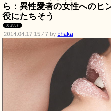
ら：異性愛者の女性へのヒ
役にたちそう
2014.04.17 15:47 by
chaka