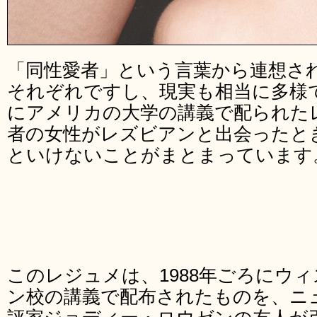
「同性愛者」という言葉から連想さ
それぞれですし、現実も相当に多様で
にアメリカの大学の講義で配られた
者の女性がレズビアンと出会ったと
といけないことがまとまっています
このレジュメは、1988年ごろにウ
ン校の講義で配布されたものを、ニ