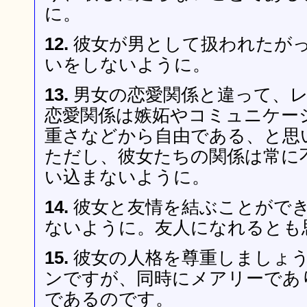
に。
12.
彼女が男として扱われたが
いをしないように。
13.
男女の恋愛関係と違って、
恋愛関係は嫉妬やコミュニケー
重さなどから自由である、と思
ただし、彼女たちの関係は常に
い込まないように。
14.
彼女と友情を結ぶことがで
ないように。友人になれるとも
15.
彼女の人格を尊重しましょ
ンですが、同時にメアリーであ
であるのです。