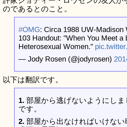
評家ジョディー・ロウゼンの友人が
のであるとのこと。
#OMG
: Circa 1988 UW-Madison
103 Handout: "When You Meet a Le
Heterosexual Women."
pic.twitt
— Jody Rosen (@jodyrosen)
201
以下は翻訳です。
1.
部屋から逃げないようにしま
です。
2.
部屋から出なければいけない