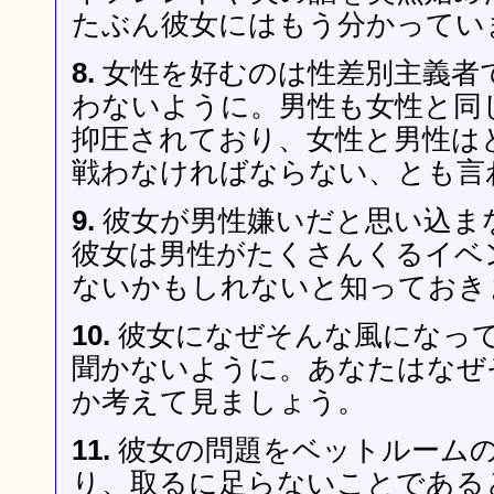
たぶん彼女にはもう分かってい
8.
女性を好むのは性差別主義者
わないように。男性も女性と同
抑圧されており、女性と男性は
戦わなければならない、とも言
9.
彼女が男性嫌いだと思い込ま
彼女は男性がたくさんくるイベ
ないかもしれないと知っておき
10.
彼女になぜそんな風になっ
聞かないように。あなたはなぜ
か考えて見ましょう。
11.
彼女の問題をベットルーム
り、取るに足らないことである