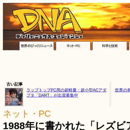
古い記事
ラップトップPC用の超軽量・超小型ACアダ
世界の
プタ「DART」が出資募集中
ネット・PC
1988年に書かれた「レズ