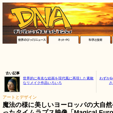
古い記事
世界的に有名な絵画を現代風に再現した素敵
わずか6
なリメイク作品いろいろ
さ
アートとデザイン
魔法の様に美しいヨーロッパの大自然
ったタイムラプス映像「Magical Euro