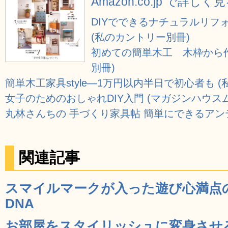
Amazon.co.jp で詳しく
DIYでできるナチュラルリフォー
(私のカントリー別冊)
初めての簡単木工 木枠から作
別冊)
簡単木工家具style―1万円以内半日で初心者も 
女子のためのおしゃれDIY入門 (マガジンハウス
丸林さんちの 手づくり家具帖 簡単にできるア
関連記事
スマイルマークが入った遊び心満点の特殊
DNA
お部屋をスタイリッシュに変身させるD