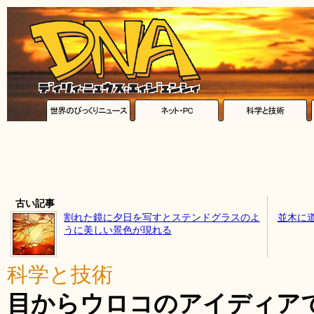
古い記事
割れた鏡に夕日を写すとステンドグラスのよ
並木に
うに美しい景色が現れる
科学と技術
目からウロコのアイディア