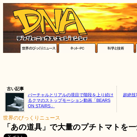
古い記事
バーチャルとリアルの境目で階段を上り続け
超絶技
るクマのストップモーション動画「BEARS
ON STAIRS」
世界のびっくりニュース
「あの道具」で大量のプチトマトを一