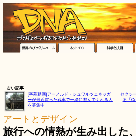
古い記事
[字幕動画]アーノルド・シュワルツェネッガ
セクシ
ーが最近買った戦車で一緒に遊んでくれる人
る「C
を募集中
アートとデザイン
旅行への情熱が生み出した