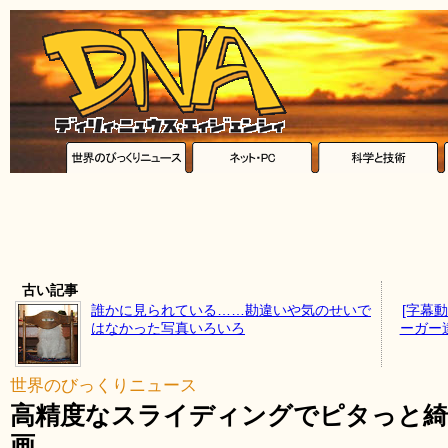
古い記事
誰かに見られている……勘違いや気のせいで
[字幕
はなかった写真いろいろ
ーガー
世界のびっくりニュース
高精度なスライディングでピタっと綺
画