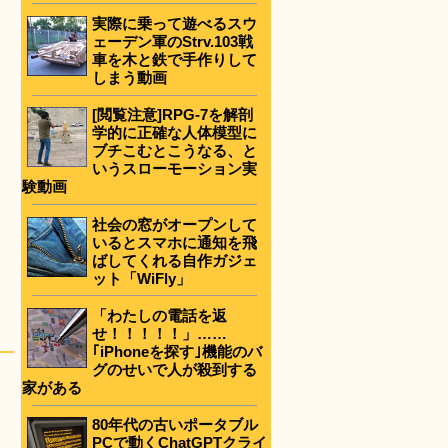
実際に乗って遊べるスウ
ェーデン軍のStrv.103戦
車を木と鉄で手作りして
しまう動画
[閲覧注意]RPG-7を解剖
学的に正確な人体模型に
ブチこむとこうなる、と
いうスローモーション実
験動画
社会の窓がオープンして
いるとスマホに通知を飛
ばしてくれる自作ガジェ
ット「WiFly」
「わたしの電話を返
せ！！！！！」……
｢iPhoneを探す｣機能のバ
グのせいで人が殺到する
家がある
80年代の古いポータブル
PCで動くChatGPTクライ