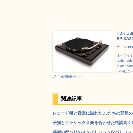
TDK 
SP-XA2
Amazon
オーディオテ
audio-t
audio-t
LP用ビニ
LP用内袋50枚セット
関連記事
レコード盤と音楽に溢れたDJたちの部屋の写真集「
子猫とクラシック音楽を合わせた格調高く癒してくれ
芸術の都パリのスタイリッシュなパリジャン