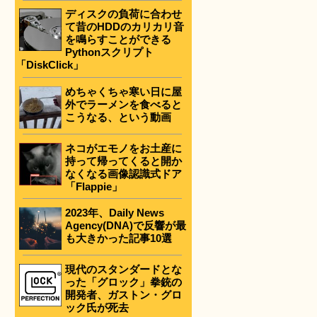
ディスクの負荷に合わせ
て昔のHDDのカリカリ音
を鳴らすことができる
Pythonスクリプト
「DiskClick」
めちゃくちゃ寒い日に屋
外でラーメンを食べると
こうなる、という動画
ネコがエモノをお土産に
持って帰ってくると開か
なくなる画像認識式ドア
「Flappie」
2023年、Daily News
Agency(DNA)で反響が最
も大きかった記事10選
現代のスタンダードとな
った「グロック」拳銃の
開発者、ガストン・グロ
ック氏が死去