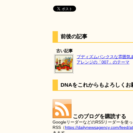
前後の記事
古い記事
ブディズムパンクスな雰囲気
アレンジの「007」のテーマ
DNAをこれからもよろしくお
このブログを購読する
GoogleリーダーなどのRSSリーダー
RSS（
https://dailynewsagency.com/feed/a
きます。