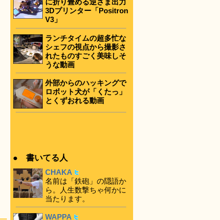
に折り畳める逆さま出力
3Dプリンター「Positron
V3」
ランチタイムの超多忙な
シェフの視点から撮影さ
れたものすごく美味しそ
うな動画
外部からのハッキングで
ロボット犬が「くたっ」
とくずおれる動画
● 書いてる人
CHAKA
名前は「鉄砲」の隠語か
ら。人生数撃ちゃ何かに
当たります。
WAPPA