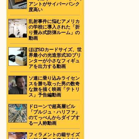
アントがサイバーパンク
度高い
乱射事件に悩むアメリカ
の学校に導入された「折
り畳み式防弾ルーム」の
動画
ほぼSDカードサイズ、世
界最小の光造形式3Dプリ
ンターが小さなフィギュ
アを出力する動画
ソ連に乗り込みライセン
スを勝ち取った男の数奇
な旅を描く映画「テトリ
ス」予告編動画
ドローンで超高層ビル
「ブルジュ・ハリファ」
のてっぺんからダイブす
る一人称動画
フィラメントの箱サイズ