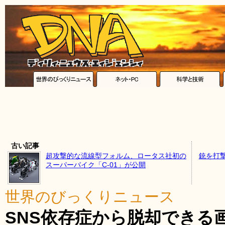
古い記事
超攻撃的な流線型フォルム、ロータス社初の
銃を打
スーパーバイク「C-01」が公開
世界のびっくりニュース
SNS依存症から脱却できる