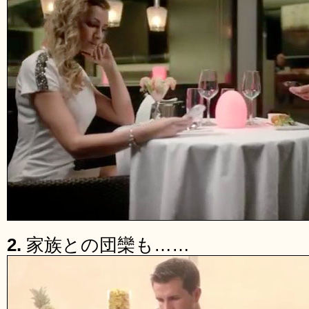
2.
家族との団欒も……