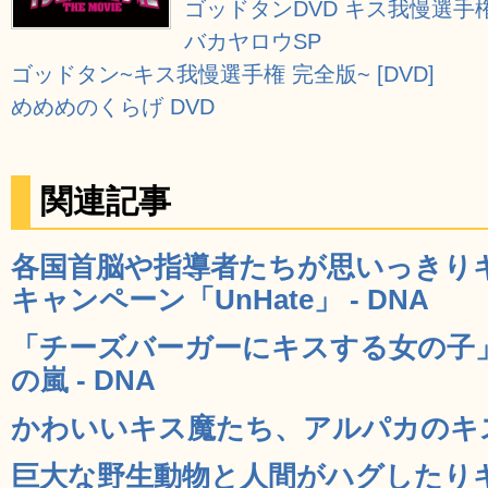
ゴッドタンDVD キス我慢選
バカヤロウSP
ゴッドタン~キス我慢選手権 完全版~ [DVD]
めめめのくらげ DVD
関連記事
各国首脳や指導者たちが思いっきり
キャンペーン「UnHate」 - DNA
「チーズバーガーにキスする女の子
の嵐 - DNA
かわいいキス魔たち、アルパカのキス写真
巨大な野生動物と人間がハグしたり