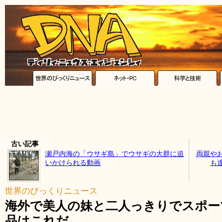
古い記事
瀬戸内海の「ウサギ島」でウサギの大群に追
両親や
いかけられる動画
も
世界のびっくりニュース
海外で美人の妹と二人っきりでスポー
品はこれだ