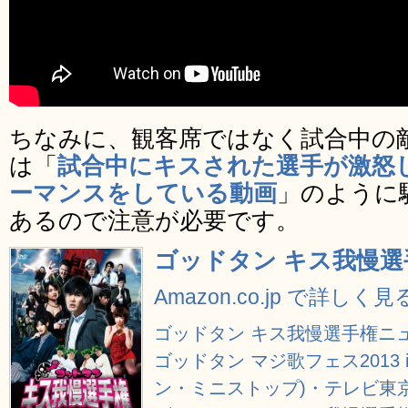
ちなみに、観客席ではなく試合中の
は「
試合中にキスされた選手が激怒
ーマンスをしている動画
」のように
あるので注意が必要です。
ゴッドタン キス我慢選手権 
Amazon.co.jp で詳しく見
ゴッドタン キス我慢選手権ニ
ゴッドタン マジ歌フェス2013 in
ン・ミニストップ)・テレビ東