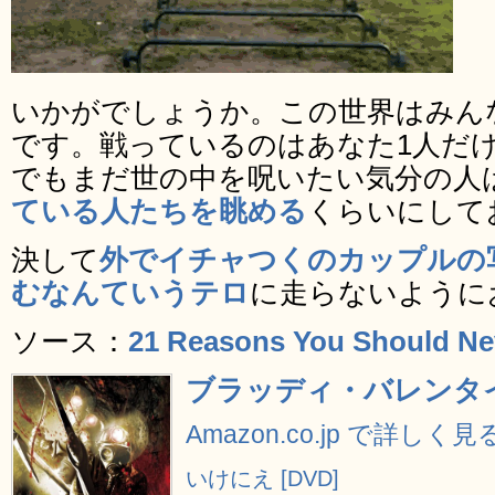
いかがでしょうか。この世界はみん
です。戦っているのはあなた1人だ
でもまだ世の中を呪いたい気分の人
ている人たちを眺める
くらいにして
決して
外でイチャつくのカップルの
むなんていうテロ
に走らないように
ソース：
21 Reasons You Should Ne
ブラッディ・バレンタイン
Amazon.co.jp で詳しく見
いけにえ [DVD]