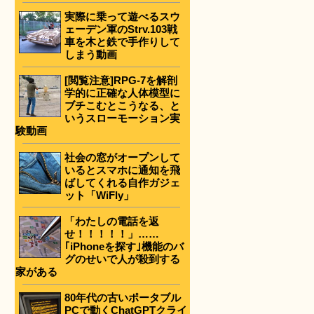
実際に乗って遊べるスウ
ェーデン軍のStrv.103戦
車を木と鉄で手作りして
しまう動画
[閲覧注意]RPG-7を解剖
学的に正確な人体模型に
ブチこむとこうなる、と
いうスローモーション実
験動画
社会の窓がオープンして
いるとスマホに通知を飛
ばしてくれる自作ガジェ
ット「WiFly」
「わたしの電話を返
せ！！！！！」……
｢iPhoneを探す｣機能のバ
グのせいで人が殺到する
家がある
80年代の古いポータブル
PCで動くChatGPTクライ