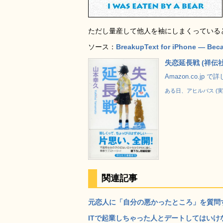
ただし量産して他人を袖にしまくっている
ソース：
BreakupText for iPhone — Becau
失恋延長戦 (祥伝
Amazon.co.jp 
ある日、アヒルバス (
関連記事
元恋人に「自分の悪かったところ」を質問するの
ITで起業しちゃった人とデートしてはいけない