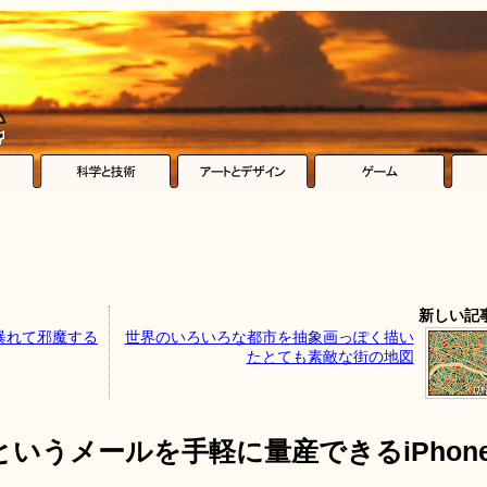
新しい記
暴れて邪魔する
世界のいろいろな都市を抽象画っぽく描い
たとても素敵な街の地図
いうメールを手軽に量産できるiPhon
」