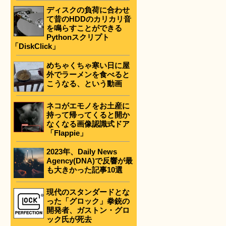
ディスクの負荷に合わせ
て昔のHDDのカリカリ音
を鳴らすことができる
Pythonスクリプト
「DiskClick」
めちゃくちゃ寒い日に屋
外でラーメンを食べると
こうなる、という動画
ネコがエモノをお土産に
持って帰ってくると開か
なくなる画像認識式ドア
「Flappie」
2023年、Daily News
Agency(DNA)で反響が最
も大きかった記事10選
現代のスタンダードとな
った「グロック」拳銃の
開発者、ガストン・グロ
ック氏が死去