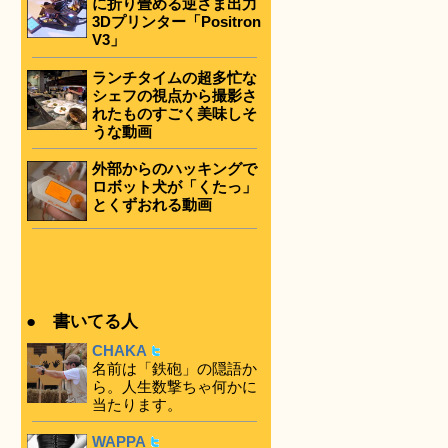
に折り畳める逆さま出力
3Dプリンター「Positron
V3」
ランチタイムの超多忙な
シェフの視点から撮影さ
れたものすごく美味しそ
うな動画
外部からのハッキングで
ロボット犬が「くたっ」
とくずおれる動画
● 書いてる人
CHAKA
名前は「鉄砲」の隠語か
ら。人生数撃ちゃ何かに
当たります。
WAPPA