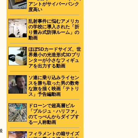
アントがサイバーパンク
度高い
乱射事件に悩むアメリカ
の学校に導入された「折
り畳み式防弾ルーム」の
動画
ほぼSDカードサイズ、世
界最小の光造形式3Dプリ
ンターが小さなフィギュ
アを出力する動画
ソ連に乗り込みライセン
スを勝ち取った男の数奇
な旅を描く映画「テトリ
ス」予告編動画
ドローンで超高層ビル
「ブルジュ・ハリファ」
のてっぺんからダイブす
る一人称動画
後
フィラメントの箱サイズ