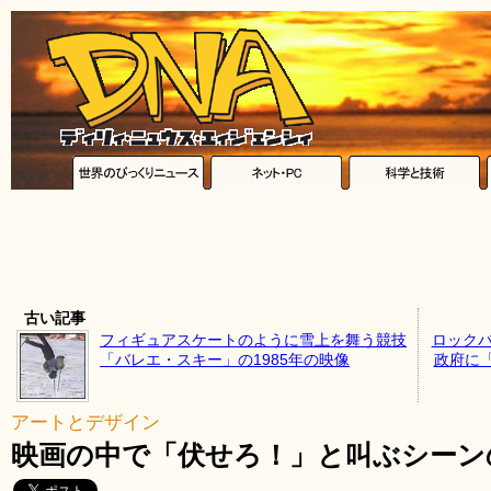
古い記事
フィギュアスケートのように雪上を舞う競技
ロックバン
「バレエ・スキー」の1985年の映像
政府に
アートとデザイン
映画の中で「伏せろ！」と叫ぶシーン