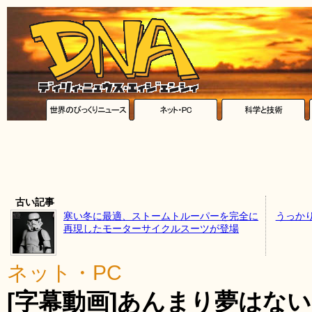
古い記事
寒い冬に最適、ストームトルーパーを完全に
うっか
再現したモーターサイクルスーツが登場
ネット・PC
[字幕動画]あんまり夢はな