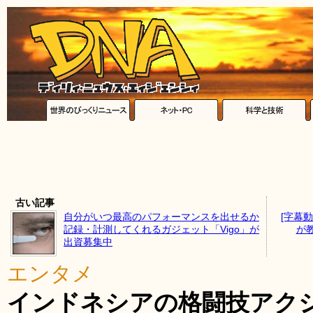
古い記事
自分がいつ最高のパフォーマンスを出せるか
[字幕
記録・計測してくれるガジェット「Vigo」が
が
出資募集中
エンタメ
インドネシアの格闘技アクシ