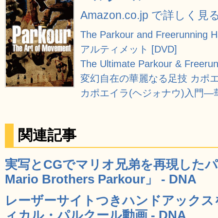
Amazon.co.jp で詳しく見
The Parkour and Freerunning 
アルティメット [DVD]
The Ultimate Parkour & Freerunn
変幻自在の華麗なる足技 カポエィ
カポエイラ(ヘジォナウ)入門
関連記事
実写とCGでマリオ兄弟を再現したパル
Mario Brothers Parkour」 - DNA
レーザーサイトつきハンドアックス
ィカル・パルクール動画 - DNA