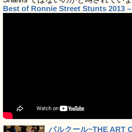
Best of Ronnie Street Stunts 2013 
パルクール~THE ART OF