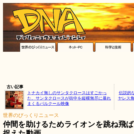
古い記事
トナカイ無しのサンタクロースはすごかっ
伝説的
た、サンタクロースが街中を縦横無尽に暴れ
ヤレス角マ
まくるパルクール映像
世界のびっくりニュース
仲間を助けるためライオンを跳ね飛ば
捉えた動画