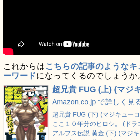
これからは
こちらの記事のようなキ
ーワード
になってくるのでしょうか
超兄貴 FUG (上) (
Amazon.co.jp で詳しく見
超兄貴 FUG (下) (マジキュー
ここ１０年分のヒロシ。 (ドラ
アルプス伝説 黄金 (下) (マジ