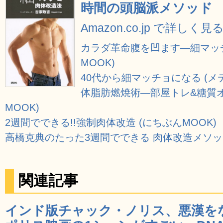
時間の頭脳派メソッド
Amazon.co.jp で詳しく見
カラダ革命腹を凹ます―細マッ
MOOK)
40代から細マッチョになる (
体脂肪燃焼術―部屋トレ&糖質オ
MOOK)
2週間でできる!!強制肉体改造 (にちぶんMOOK)
高橋克典のたった3週間でできる 肉体改造メソッド
関連記事
インド版チャック・ノリス、悪漢を