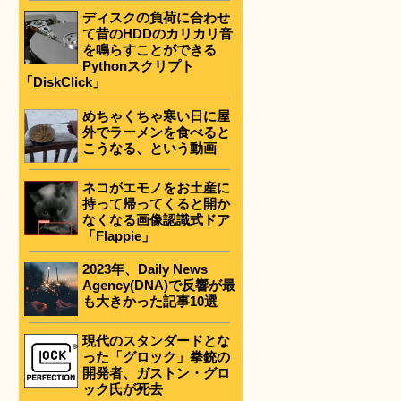
ディスクの負荷に合わせ
て昔のHDDのカリカリ音
を鳴らすことができる
Pythonスクリプト
「DiskClick」
めちゃくちゃ寒い日に屋
外でラーメンを食べると
こうなる、という動画
ネコがエモノをお土産に
持って帰ってくると開か
なくなる画像認識式ドア
「Flappie」
2023年、Daily News
Agency(DNA)で反響が最
も大きかった記事10選
現代のスタンダードとな
った「グロック」拳銃の
開発者、ガストン・グロ
ック氏が死去