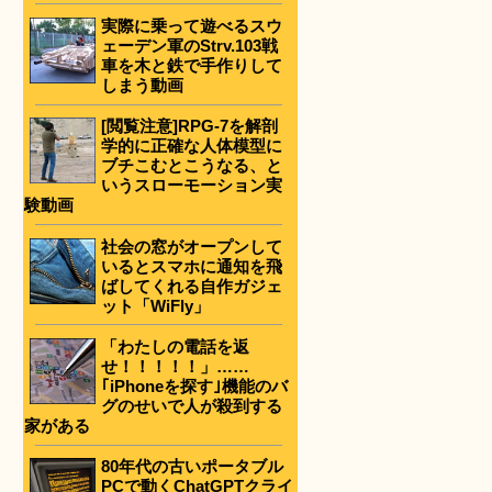
実際に乗って遊べるスウ
ェーデン軍のStrv.103戦
車を木と鉄で手作りして
しまう動画
[閲覧注意]RPG-7を解剖
学的に正確な人体模型に
ブチこむとこうなる、と
いうスローモーション実
験動画
社会の窓がオープンして
いるとスマホに通知を飛
ばしてくれる自作ガジェ
ット「WiFly」
「わたしの電話を返
せ！！！！！」……
｢iPhoneを探す｣機能のバ
グのせいで人が殺到する
家がある
80年代の古いポータブル
PCで動くChatGPTクライ