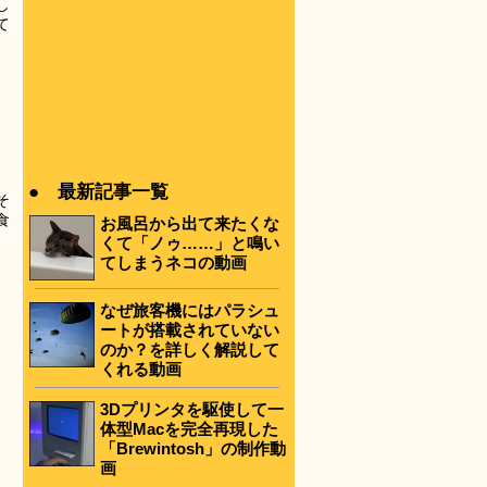
し
て
● 最新記事一覧
そ
食
お風呂から出て来たくな
くて「ノゥ……」と鳴い
てしまうネコの動画
なぜ旅客機にはパラシュ
ートが搭載されていない
のか？を詳しく解説して
くれる動画
3Dプリンタを駆使して一
体型Macを完全再現した
「Brewintosh」の制作動
画