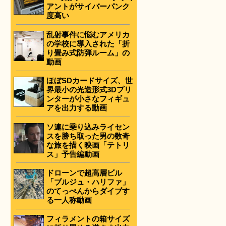
アントがサイバーパンク
度高い
乱射事件に悩むアメリカ
の学校に導入された「折
り畳み式防弾ルーム」の
動画
ほぼSDカードサイズ、世
界最小の光造形式3Dプリ
ンターが小さなフィギュ
アを出力する動画
ソ連に乗り込みライセン
スを勝ち取った男の数奇
な旅を描く映画「テトリ
ス」予告編動画
ドローンで超高層ビル
「ブルジュ・ハリファ」
のてっぺんからダイブす
る一人称動画
フィラメントの箱サイズ