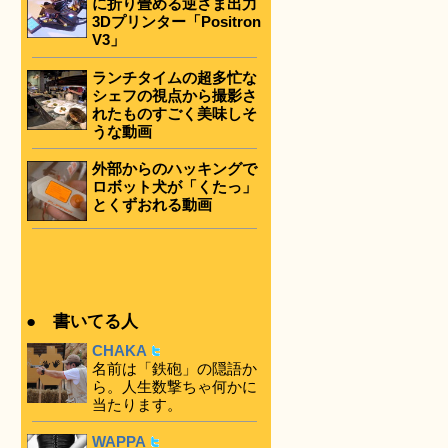
に折り畳める逆さま出力
3Dプリンター「Positron
V3」
ランチタイムの超多忙な
シェフの視点から撮影さ
れたものすごく美味しそ
うな動画
外部からのハッキングで
ロボット犬が「くたっ」
とくずおれる動画
● 書いてる人
CHAKA
名前は「鉄砲」の隠語か
ら。人生数撃ちゃ何かに
当たります。
WAPPA