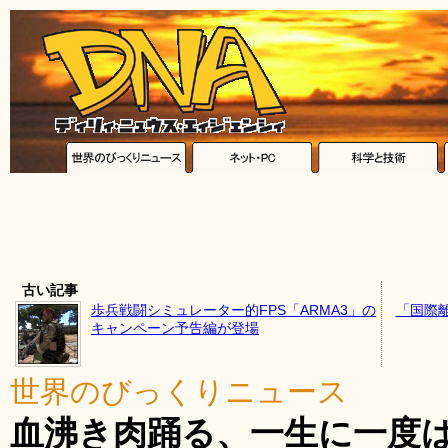
古い記事
歩兵戦闘シミュレーター的FPS「ARMA3」の
「国際
キャンペーン予告編が登場
世界のびっくりニュース
血沸き肉踊る、一生に一度