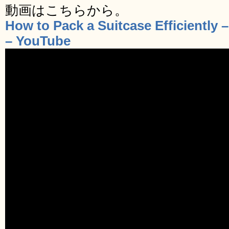
動画はこちらから。
How to Pack a Suitcase Efficiently 
– YouTube