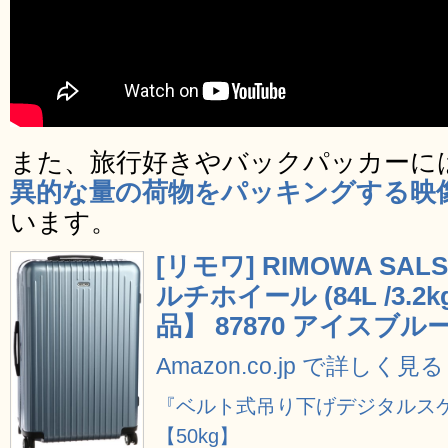
また、旅行好きやバックパッカーに
異的な量の荷物をパッキングする映
います。
[リモワ] RIMOWA SALS
ルチホイール (84L /3.
品】 87870 アイスブル
Amazon.co.jp で詳しく見る
『ベルト式吊り下げデジタルス
【50kg】