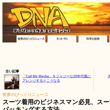
古い記事
「Call Me Maybe」をジャジーな20年代風に
アレンジするとこうなる
世界のびっくりニュース
スーツ着用のビジネスマン必見、スー
パッキングする方法